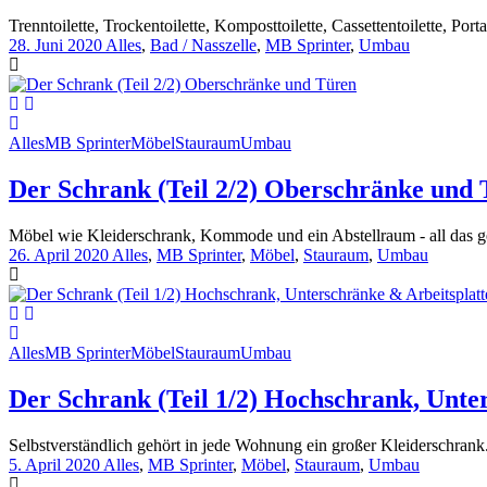
Trenntoilette, Trockentoilette, Komposttoilette, Cassettentoilette, Por
28. Juni 2020
Alles
,
Bad / Nasszelle
,
MB Sprinter
,
Umbau
Alles
MB Sprinter
Möbel
Stauraum
Umbau
Der Schrank (Teil 2/2) Oberschränke und
Möbel wie Kleiderschrank, Kommode und ein Abstellraum - all das geh
26. April 2020
Alles
,
MB Sprinter
,
Möbel
,
Stauraum
,
Umbau
Alles
MB Sprinter
Möbel
Stauraum
Umbau
Der Schrank (Teil 1/2) Hochschrank, Unte
Selbstverständlich gehört in jede Wohnung ein großer Kleiderschrank
5. April 2020
Alles
,
MB Sprinter
,
Möbel
,
Stauraum
,
Umbau