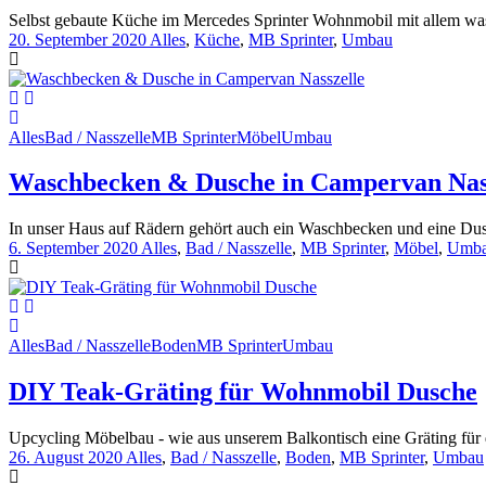
Selbst gebaute Küche im Mercedes Sprinter Wohnmobil mit allem was 
20. September 2020
Alles
,
Küche
,
MB Sprinter
,
Umbau
Alles
Bad / Nasszelle
MB Sprinter
Möbel
Umbau
Waschbecken & Dusche in Campervan Nas
In unser Haus auf Rädern gehört auch ein Waschbecken und eine Dusc
6. September 2020
Alles
,
Bad / Nasszelle
,
MB Sprinter
,
Möbel
,
Umb
Alles
Bad / Nasszelle
Boden
MB Sprinter
Umbau
DIY Teak-Gräting für Wohnmobil Dusche
Upcycling Möbelbau - wie aus unserem Balkontisch eine Gräting für 
26. August 2020
Alles
,
Bad / Nasszelle
,
Boden
,
MB Sprinter
,
Umbau