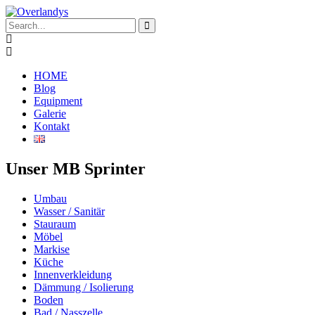
HOME
Blog
Equipment
Galerie
Kontakt
Unser MB Sprinter
Umbau
Wasser / Sanitär
Stauraum
Möbel
Markise
Küche
Innenverkleidung
Dämmung / Isolierung
Boden
Bad / Nasszelle