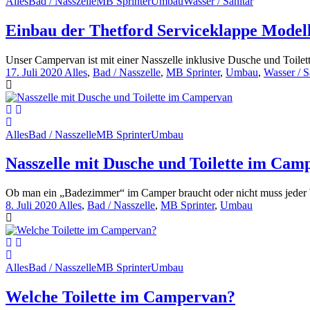
Alles
Bad / Nasszelle
MB Sprinter
Umbau
Wasser / Sanitär
Einbau der Thetford Serviceklappe Modell
Unser Campervan ist mit einer Nasszelle inklusive Dusche und Toilette
17. Juli 2020
Alles
,
Bad / Nasszelle
,
MB Sprinter
,
Umbau
,
Wasser / S
Alles
Bad / Nasszelle
MB Sprinter
Umbau
Nasszelle mit Dusche und Toilette im Cam
Ob man ein „Badezimmer“ im Camper braucht oder nicht muss jeder Wo
8. Juli 2020
Alles
,
Bad / Nasszelle
,
MB Sprinter
,
Umbau
Alles
Bad / Nasszelle
MB Sprinter
Umbau
Welche Toilette im Campervan?