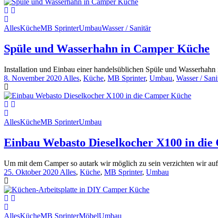
Alles
Küche
MB Sprinter
Umbau
Wasser / Sanitär
Spüle und Wasserhahn in Camper Küche
Installation und Einbau einer handelsüblichen Spüle und Wasserhahn
8. November 2020
Alles
,
Küche
,
MB Sprinter
,
Umbau
,
Wasser / Sani
Alles
Küche
MB Sprinter
Umbau
Einbau Webasto Dieselkocher X100 in di
Um mit dem Camper so autark wir möglich zu sein verzichten wir auf
25. Oktober 2020
Alles
,
Küche
,
MB Sprinter
,
Umbau
Alles
Küche
MB Sprinter
Möbel
Umbau