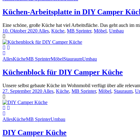
Küchen-Arbeitsplatte in DIY Camper Küc
Eine schöne, große Küche hat viel Arbeitsfläche. Das geht auch im 
10. Oktober 2020
Alles
,
Küche
,
MB Sprinter
,
Möbel
,
Umbau
Alles
Küche
MB Sprinter
Möbel
Stauraum
Umbau
Küchenblock für DIY Camper Küche
Unsere selbst gebaute Küche im Wohnmobil verfügt über alle relevant
27. September 2020
Alles
,
Küche
,
MB Sprinter
,
Möbel
,
Stauraum
,
U
Alles
Küche
MB Sprinter
Umbau
DIY Camper Küche