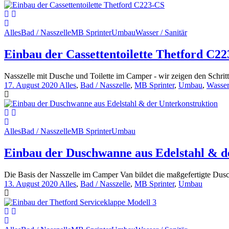
Alles
Bad / Nasszelle
MB Sprinter
Umbau
Wasser / Sanitär
Einbau der Cassettentoilette Thetford C2
Nasszelle mit Dusche und Toilette im Camper - wir zeigen den Schri
17. August 2020
Alles
,
Bad / Nasszelle
,
MB Sprinter
,
Umbau
,
Wasser
Alles
Bad / Nasszelle
MB Sprinter
Umbau
Einbau der Duschwanne aus Edelstahl & d
Die Basis der Nasszelle im Camper Van bildet die maßgefertigte Dusch
13. August 2020
Alles
,
Bad / Nasszelle
,
MB Sprinter
,
Umbau