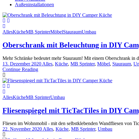
Außeninstallationen
Alles
Küche
MB Sprinter
Möbel
Stauraum
Umbau
Oberschrank mit Beleuchtung in DIY Ca
Mehr Schränke bedeutet mehr Stauraum! Mit einem Oberschrank in de
13. Dezember 2020
Alles
,
Küche
,
MB Sprinter
,
Möbel
,
Stauraum
,
U
Continue Reading
Alles
Küche
MB Sprinter
Umbau
Fliesenspiegel mit TicTacTiles in DIY Ca
Fliesen im Wohnmobil - mit den selbstklebenden Wandfliesen von TicT
22. November 2020
Alles
,
Küche
,
MB Sprinter
,
Umbau