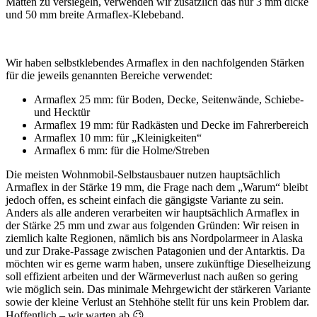
Matten zu versiegeln, verwenden wir zusätzlich das nur 3 mm dicke
und 50 mm breite Armaflex-Klebeband.
Wir haben selbstklebendes Armaflex in den nachfolgenden Stärken
für die jeweils genannten Bereiche verwendet:
Armaflex 25 mm: für Boden, Decke, Seitenwände, Schiebe-
und Hecktür
Armaflex 19 mm: für Radkästen und Decke im Fahrerbereich
Armaflex 10 mm: für „Kleinigkeiten“
Armaflex 6 mm: für die Holme/Streben
Die meisten Wohnmobil-Selbstausbauer nutzen hauptsächlich
Armaflex in der Stärke 19 mm, die Frage nach dem „Warum“ bleibt
jedoch offen, es scheint einfach die gängigste Variante zu sein.
Anders als alle anderen verarbeiten wir hauptsächlich Armaflex in
der Stärke 25 mm und zwar aus folgenden Gründen: Wir reisen in
ziemlich kalte Regionen, nämlich bis ans Nordpolarmeer in Alaska
und zur Drake-Passage zwischen Patagonien und der Antarktis. Da
möchten wir es gerne warm haben, unsere zukünftige Dieselheizung
soll effizient arbeiten und der Wärmeverlust nach außen so gering
wie möglich sein. Das minimale Mehrgewicht der stärkeren Variante
sowie der kleine Verlust an Stehhöhe stellt für uns kein Problem dar.
Hoffentlich – wir warten ab 😉