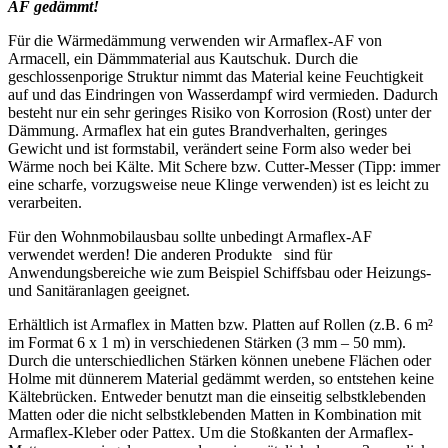
AF gedämmt!
Für die Wärmedämmung verwenden wir Armaflex-AF von
Armacell, ein Dämmmaterial aus Kautschuk. Durch die
geschlossenporige Struktur nimmt das Material keine Feuchtigkeit
auf und das Eindringen von Wasserdampf wird vermieden. Dadurch
besteht nur ein sehr geringes Risiko von Korrosion (Rost) unter der
Dämmung. Armaflex hat ein gutes Brandverhalten, geringes
Gewicht und ist formstabil, verändert seine Form also weder bei
Wärme noch bei Kälte. Mit Schere bzw. Cutter-Messer (Tipp: immer
eine scharfe, vorzugsweise neue Klinge verwenden) ist es leicht zu
verarbeiten.
Für den Wohnmobilausbau sollte unbedingt Armaflex-AF
verwendet werden! Die anderen Produkte
sind für
Anwendungsbereiche wie zum Beispiel Schiffsbau oder Heizungs-
und Sanitäranlagen geeignet.
Erhältlich ist Armaflex in Matten bzw. Platten auf Rollen (z.B. 6 m²
im Format 6 x 1 m) in verschiedenen Stärken (3 mm – 50 mm).
Durch die unterschiedlichen Stärken können unebene Flächen oder
Holme mit dünnerem Material gedämmt werden, so entstehen keine
Kältebrücken. Entweder benutzt man die einseitig selbstklebenden
Matten oder die nicht selbstklebenden Matten in Kombination mit
Armaflex-Kleber oder Pattex. Um die Stoßkanten der Armaflex-