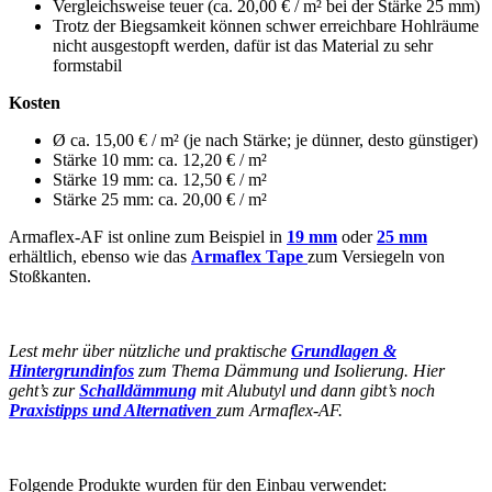
Vergleichsweise teuer (ca. 20,00 € / m² bei der Stärke 25 mm)
Trotz der Biegsamkeit können schwer erreichbare Hohlräume
nicht ausgestopft werden, dafür ist das Material zu sehr
formstabil
Kosten
Ø ca. 15,00 € / m² (je nach Stärke; je dünner, desto günstiger)
Stärke 10 mm: ca. 12,20 € / m²
Stärke 19 mm: ca. 12,50 € / m²
Stärke 25 mm: ca. 20,00 € / m²
Armaflex-AF ist online zum Beispiel in
19 mm
oder
25 mm
erhältlich, ebenso wie das
Armaflex Tape
zum Versiegeln von
Stoßkanten.
Lest mehr über nützliche und praktische
Grundlagen &
Hintergrundinfos
zum Thema Dämmung und Isolierung. Hier
geht’s zur
Schalldämmung
mit Alubutyl und dann gibt’s noch
Praxistipps und Alternativen
zum Armaflex-AF.
Folgende Produkte wurden für den Einbau verwendet: