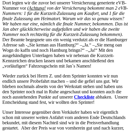
Dort legten wir die zuvor bei unserer Versicherung generierte eVB-
Nummer vor
(
Achtung!
von der Versicherung bekommt man 2 eVB-
Nummern: 1 für die Kurzzeit-Zulassung am Kaufort, und 1 für die
finale Zulassung am Heimatort. Warum wir das so genau wissen?
Wir haben nur eine, nämlich die finale Nummer, bekommen. Das ist
Jan aber glücklicherweise aufgefallen und wir haben die zweite
Nummer noch rechtzeitig für die Kurzzeit-Zulassung bekommen)
.
Der Beamte begegnete uns ein wenig verdutzt als er die Hamburger
Adresse sah -„Sie keman aus Hamburg?“ –„Ja.“ –„Sie meng oan
Wogn do kaffn und noch Hamburg bringn?“ –„Ja!“ Mit den
ausgehändigten Unterlagen haben wir nebenan die Kurzzeit-
Kennzeichen drucken lassen und bekamen anschließend den
„vorläufigen“ Fahrzeugschein mit Jan´s Namen!
Wieder zurück bei Herrn Z. und dem Sprinter konnten wir nun
endlich unsere Probefahrt machen – und die gefiel uns gut. Wir
blieben nochmals abseits von der Werkstatt stehen und haben uns
den Sprinter noch mal in Ruhe angeschaut und konnten auch die
noch ausstehenden Punkte auf unserer
Checkliste
abhaken. Unsere
Entscheidung stand fest, wir wollten den Sprinter!
Unser Interesse gegenüber dem Verkäufer haben wir eigentlich
schon mit unserer weiten Anfahrt vom anderen Ende Deutschlands
bekundet, mit diesem Nachteil sind wir in die Preisverhandlung
gestartet. Aber der Preis war von vornherein gut und nach kurzer,