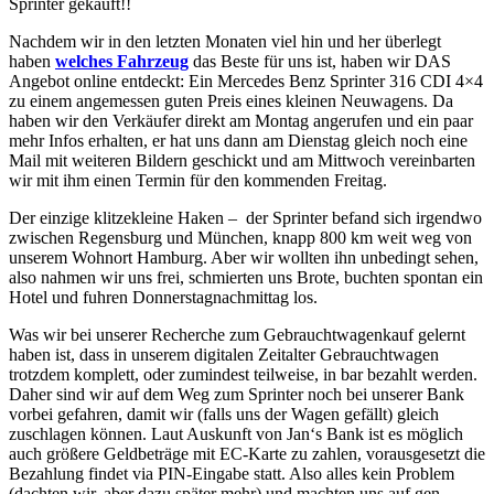
Sprinter gekauft!!
Nachdem wir in den letzten Monaten viel hin und her überlegt
haben
welches Fahrzeug
das Beste für uns ist, haben wir DAS
Angebot online entdeckt: Ein Mercedes Benz Sprinter 316 CDI 4×4
zu einem angemessen guten Preis eines kleinen Neuwagens. Da
haben wir den Verkäufer direkt am Montag angerufen und ein paar
mehr Infos erhalten, er hat uns dann am Dienstag gleich noch eine
Mail mit weiteren Bildern geschickt und am Mittwoch vereinbarten
wir mit ihm einen Termin für den kommenden Freitag.
Der einzige klitzekleine Haken – der Sprinter befand sich irgendwo
zwischen Regensburg und München, knapp 800 km weit weg von
unserem Wohnort Hamburg. Aber wir wollten ihn unbedingt sehen,
also nahmen wir uns frei, schmierten uns Brote, buchten spontan ein
Hotel und fuhren Donnerstagnachmittag los.
Was wir bei unserer Recherche zum Gebrauchtwagenkauf gelernt
haben ist, dass in unserem digitalen Zeitalter Gebrauchtwagen
trotzdem komplett, oder zumindest teilweise, in bar bezahlt werden.
Daher sind wir auf dem Weg zum Sprinter noch bei unserer Bank
vorbei gefahren, damit wir (falls uns der Wagen gefällt) gleich
zuschlagen können. Laut Auskunft von Jan‘s Bank ist es möglich
auch größere Geldbeträge mit EC-Karte zu zahlen, vorausgesetzt die
Bezahlung findet via PIN-Eingabe statt. Also alles kein Problem
(dachten wir, aber dazu später mehr) und machten uns auf gen