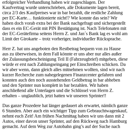
erfolgreicher Verhandlung haben wir zugeschlagen. Der
Kaufvertrag wurde unterschrieben, alle Dokumente lagen bereit,
circa 2/3 des Kaufpreises war in bar bezahlt, die restliche Zahlung
per EC-Karte… funktionierte nicht!? Wie konnte das sein? Wir
haben doch vorab extra bei der Bank nachgefragt und sichergestellt
dass es ein EC-Gerät mit PIN Bestätigung ist. Nach Telefonaten mit
der EC-Gerätefirma seitens Herrn Z. und Jan´s Bank lag es wohl am
Limit der Girokarte – trotz vorheriger, individueller Rücksprache.
Herr Z. hat uns angeboten den Restbetrag bequem von zu Hause
aus zu überweisen, in dem Fall könnte er uns aber nur alles außer
der Zulassungsbescheinigung Teil II (Fahrzeugbrief) mitgeben, diese
würde er erst nach Zahlungseingang per Einschreiben schicken. Da
wir aber wenn, dann gleich alles mitnehmen wollten, sind wir nach
kurzer Recherche zum nahegelegenen Finanzcenter gefahren und
konnten auch den noch ausstehenden Geldbetrag in bar abheben
und den Sprinter nun komplett in bar bezahlen. Wir haben
anschließend alle Unterlagen und die Schlüssel von Herrn Z.
erhalten – unglaublich, jetzt hatten wir unseren Sprinter!!
Das ganze Prozedere hat länger gedauert als erwartet, nämlich ganze
6 Stunden. Aber auch ein wichtiger Tipp zum Gebrauchtwagenkauf,
nehmt euch Zeit! Am frühen Nachmittag haben wir uns dann mit 2
Autos, einer davon unser Sprinter, auf den Rückweg nach Hamburg
gemacht. Auf dem Weg zur Autobahn ging’s auf der Suche nach