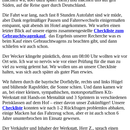
Süden, auf die Reise quer durch Deutschland.
Die Fahrt war lang, nach fast 8 Stunden Autofahrt sind wir müde,
aber Dank regelmäßiger Pausen und Fahrerwechseln einigermaßen
entspannt, spät abends im Hotel angekommen. Wir warfen einen
letzter Blick auf unsere eigens zusammengestellte
Checkliste zum
Gebrauchtwagenkauf
, das Ergebnis unserer Recherche was es
beim Kauf eines Gebrauchtwagens zu beachten gibt, und dann
schliefen wir auch schon.
Der Wecker klingelte pünktlich, denn um 08:00 Uhr wollten wir vor
Ort sein. Ich war so nervös wie vor einer Prüfung für die man zu
viel zu wenig gelernt hat. Wir wollen uns an unsere Checkliste
halten, was sich auch später als guter Plan erwies.
Wir fuhren durch die bayrische Dorfidylle, rechts und links Hügel
und blühende Rapsfelder, die Sonne schien. Und dann kamen wir
an, bei einer kleinen, sympathischen, motorsportaffinen Kfz-
Werkstatt mit Hands-on Mentalität und 3 Sprintern in verschiedenen
Preisklassen auf dem Hof – einer davon unser Zukünftiger! Unsere
Checkliste
konnten wir nach 1-2 Rückfragen problemlos abhaken,
einige Macken hat das Fahrzeug schon, aber er ist auch schon 6
Jahre ununterbrochen im Einsatz gewesen.
Der Verkäufer und Inhaber der Werkstatt, Herr Z., sprach einen