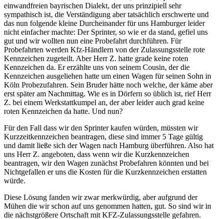
einwandfreien bayrischen Dialekt, der uns prinzipiell sehr
sympathisch ist, die Verständigung aber tatsächlich erschwerte und
das nun folgende kleine Durcheinander für uns Hamburger leider
nicht einfacher machte: Der Sprinter, so wie er da stand, gefiel uns
gut und wir wollten nun eine Probefahrt durchführen. Für
Probefahrten werden Kfz-Händlern von der Zulassungsstelle rote
Kennzeichen zugeteilt. Aber Herr Z. hatte grade keine roten
Kennzeichen da. Er erzählte uns von seinem Cousin, der die
Kennzeichen ausgeliehen hatte um einen Wagen für seinen Sohn in
Köln Probezufahren. Sein Bruder hätte noch welche, der käme aber
erst später am Nachmittag. Wie es in Dörfern so üblich ist, rief Herr
Z. bei einem Werkstattkumpel an, der aber leider auch grad keine
roten Kennzeichen da hatte. Und nun?
Für den Fall dass wir den Sprinter kaufen würden, müssten wir
Kurzzeitkennzeichen beantragen, diese sind immer 5 Tage gültig
und damit ließe sich der Wagen nach Hamburg überführen. Also hat
uns Herr Z. angeboten, dass wenn wir die Kurzkennzeichen
beantragen, wir den Wagen zunächst Probefahren könnten und bei
Nichtgefallen er uns die Kosten für die Kurzkennzeichen erstatten
würde.
Diese Lösung fanden wir zwar merkwürdig, aber aufgrund der
Mühen die wir schon auf uns genommen hatten, gut. So sind wir in
die nächstgrößere Ortschaft mit KFZ-Zulassungsstelle gefahren.