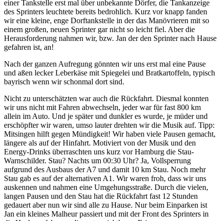
einer Tankstelle erst mal über unbekannte Dörfer, die Tankanzeige
des Sprinters leuchtete bereits bedrohlich. Kurz vor knapp fanden
wir eine kleine, enge Dorftankstelle in der das Manövrieren mit so
einem großen, neuen Sprinter gar nicht so leicht fiel. Aber die
Herausforderung nahmen wir, bzw. Jan der den Sprinter nach Hause
gefahren ist, an!
Nach der ganzen Aufregung gönnten wir uns erst mal eine Pause
und aßen lecker Leberkäse mit Spiegelei und Bratkartoffeln, typisch
bayrisch wenn wir schonmal dort sind.
Nicht zu unterschätzten war auch die Rückfahrt. Diesmal konnten
wir uns nicht mit Fahren abwechseln, jeder war für fast 800 km
allein im Auto. Und je später und dunkler es wurde, je müder und
erschöpfter wir waren, umso lauter drehten wir die Musik auf. Tipp:
Mitsingen hilft gegen Mündigkeit! Wir haben viele Pausen gemacht,
längere als auf der Hinfahrt. Motiviert von der Musik und den
Energy-Drinks überraschten uns kurz vor Hamburg die Stau-
Warnschilder. Stau? Nachts um 00:30 Uhr? Ja, Vollsperrung
aufgrund des Ausbaus der A7 und damit 10 km Stau. Noch mehr
Stau gab es auf der alternativen A1. Wir waren froh, dass wir uns
auskennen und nahmen eine Umgehungsstraße. Durch die vielen,
langen Pausen und den Stau hat die Rückfahrt fast 12 Stunden
gedauert aber nun wir sind alle zu Hause. Nur beim Einparken ist
Jan ein kleines Malheur passiert und mit der Front des Sprinters in