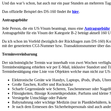
Und das war’s schon, hat auch nur ein paar Stunden an mehreren Tag
Das offizielle Beispiel des DS-160 findet ihr
hier
.
Antragsgebühr
Jede Person, die ein US-Visum beantragt, muss eine
Antragsgebühr
Antragsgebühr für ein Visum der Kategorie B-2 beträgt aktuell 160 US
Da ich schon im Vorfeld (bezüglich der Rückfragen zum DS-160) Kont
mit der generierten CGI-Nummer bzw. Transaktionsnummer über das 
Terminvereinbarung
Der nächstmögliche Termin war innerhalb von zwei Wochen verfügbar,
Terminbestätigung erhielten wir per E-Mail, inklusive Standort und T
Terminbestätigung eine Liste von Objekten welche man nicht zur US-Bo
Elektronische Geräte wie Handys, Laptops, iPods, iPads, Uhr
Große Taschen, Koffer und Rucksäcke
Scharfe Gegenstände wie Scheren, Taschenmesser oder Nagelf
Flüssigkeiten, flüssige Kosmetikprodukte, Parfums und kleine
Versiegelte Umschläge oder Pakete
Babynahrung oder wichtige Medizin (nur in Plastikbehältern, 
Je nach dem Ermessen des Sicherheitspersonals sind auch ander