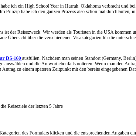
 habe ich ein High School Year in Harrah, Oklahoma verbracht und bei d
 Prinzip habe ich den ganzen Prozess also schon mal durchlaufen, ink
 ist der Reisezweck. Wir werden als Touristen in die USA kommen und 
aue Übersicht über die verschiedenen Visakategorien für die unterschi
ar DS-160
ausfüllen. Nachdem man seinen Standort (Germany, Berlin) a
rage auswählen und die Antwort ebenfalls notieren. Wenn man den Antrag
 Antrag zu einem späteren Zeitpunkt mit den bereits eingegebenen Date
die Reiseziele der letzten 5 Jahre
Kategorien des Formulars klicken und die entsprechenden Angaben eint