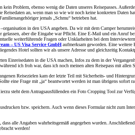
 kein Problem, ebenso wenig die Daten unseres Reisepasses. Außerdem
die Reisedaten an, wenn man so wie wir noch keine konkreten Daten h
 Familienangehöriger jemals „Schmu“ betrieben hat.
 –organisation in den USA angeben. Da wir mit dem Camper herumreise
er gelassen, aber die Eingabe war Pflicht. Eine E-Mail und ein Anruf be
tuelle weiterführende Fragen oder Unklarheiten bei dem Interviewterm
ream – US Visa Service GmbH
aufmerksam geworden. Eine weitere E
liegendes Hotel sollten wir als unsere Adresse und gleichzeitig Kontakt
zten Einreisedaten in die USA machen, Infos zu dem in der Vergangenh
 während ich froh war, dass ich noch meinen alten Reisepass mit allen S
ngenen Reisezielen kam der letzte Teil mit Sicherheits- und Hintergru
llte eine Frage mit „ja“ beantwortet werden ist man übrigens sofort ra
erzu steht dem Antragsausfüllenden ein Foto Cropping Tool zur Ver
 ausdrucken bzw. speichern. Auch wenn dieses Formular nicht zum Inter
en, dass alle Angaben wahrheitsgemäß angegeben wurden. Anschließend e
ebracht werden!