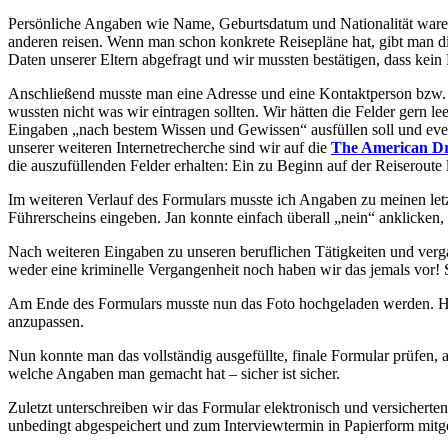
Persönliche Angaben wie Name, Geburtsdatum und Nationalität waren
anderen reisen. Wenn man schon konkrete Reisepläne hat, gibt man 
Daten unserer Eltern abgefragt und wir mussten bestätigen, dass kein
Anschließend musste man eine Adresse und eine Kontaktperson bzw.
wussten nicht was wir eintragen sollten. Wir hätten die Felder gern le
Eingaben „nach bestem Wissen und Gewissen“ ausfüllen soll und even
unserer weiteren Internetrecherche sind wir auf die
The American D
die auszufüllenden Felder erhalten: Ein zu Beginn auf der Reiseroute 
Im weiteren Verlauf des Formulars musste ich Angaben zu meinen let
Führerscheins eingeben. Jan konnte einfach überall „nein“ anklicken,
Nach weiteren Eingaben zu unseren beruflichen Tätigkeiten und verga
weder eine kriminelle Vergangenheit noch haben wir das jemals vor! So
Am Ende des Formulars musste nun das Foto hochgeladen werden. Hi
anzupassen.
Nun konnte man das vollständig ausgefüllte, finale Formular prüfen,
welche Angaben man gemacht hat – sicher ist sicher.
Zuletzt unterschreiben wir das Formular elektronisch und versichert
unbedingt abgespeichert und zum Interviewtermin in Papierform mitg