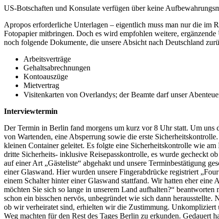
US-Botschaften und Konsulate verfügen über keine Aufbewahrungsmö
Apropos erforderliche Unterlagen – eigentlich muss man nur die im
Fotopapier mitbringen. Doch es wird empfohlen weitere, ergänzende
noch folgende Dokumente, die unsere Absicht nach Deutschland zurü
Arbeitsverträge
Gehaltsabrechnungen
Kontoauszüge
Mietvertrag
Visitenkarten von Overlandys; der Beamte darf unser Abenteuer
Interviewtermin
Der Termin in Berlin fand morgens um kurz vor 8 Uhr statt. Um uns d
von Wartenden, eine Absperrung sowie die erste Sicherheitskontrolle
kleinen Container geleitet. Es folgte eine Sicherheitskontrolle wie 
dritte Sicherheits- inklusive Reisepasskontrolle, es wurde gecheckt
auf einer Art „Gästeliste“ abgehakt und unsere Terminbestätigung gesc
einer Glaswand. Hier wurden unsere Fingerabdrücke registriert „Four f
einem Schalter hinter einer Glaswand stattfand. Wir hatten eher ein
möchten Sie sich so lange in unserem Land aufhalten?“ beantworten 
schon ein bisschen nervös, unbegründet wie sich dann herausstellte
ob wir verheiratet sind, erhielten wir die Zustimmung. Unkompliziert
Weg machten für den Rest des Tages Berlin zu erkunden. Gedauert hat