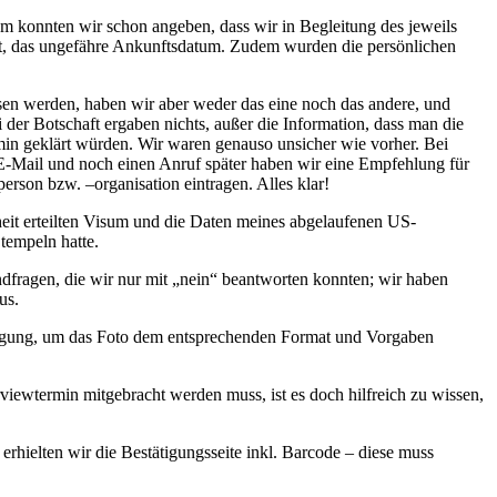
 konnten wir schon angeben, dass wir in Begleitung des jeweils
at, das ungefähre Ankunftsdatum. Zudem wurden die persönlichen
n werden, haben wir aber weder das eine noch das andere, und
i der Botschaft ergaben nichts, außer die Information, dass man die
in geklärt würden. Wir waren genauso unsicher wie vorher. Bei
-Mail und noch einen Anruf später haben wir eine Empfehlung für
person bzw. –organisation eintragen. Alles klar!
eit erteilten Visum und die Daten meines abgelaufenen US-
tempeln hatte.
ndfragen, die wir nur mit „nein“ beantworten konnten; wir haben
us.
fügung, um das Foto dem entsprechenden Format und Vorgaben
viewtermin mitgebracht werden muss, ist es doch hilfreich zu wissen,
rhielten wir die Bestätigungsseite inkl. Barcode – diese muss