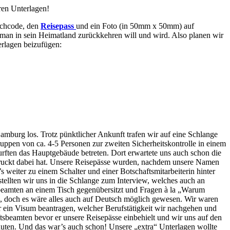
ren Unterlagen!
ichcode, den
Reisepass
und ein Foto (in 50mm x 50mm) auf
man in sein Heimatland zurückkehren will und wird. Also planen wir
rlagen beizufügen:
mburg los. Trotz pünktlicher Ankunft trafen wir auf eine Schlange
uppen von ca. 4-5 Personen zur zweiten Sicherheitskontrolle in einem
durften das Hauptgebäude betreten. Dort erwartete uns auch schon die
gedruckt dabei hat. Unsere Reisepässe wurden, nachdem unsere Namen
s weiter zu einem Schalter und einer Botschaftsmitarbeiterin hinter
stellten wir uns in die Schlange zum Interview, welches auch an
sbeamten an einem Tisch gegenübersitzt und Fragen à la „Warum
n, doch es wäre alles auch auf Deutsch möglich gewesen. Wir waren
r ein Visum beantragen, welcher Berufstätigkeit wir nachgehen und
ftsbeamten bevor er unsere Reisepässe einbehielt und wir uns auf den
nuten. Und das war’s auch schon! Unsere „extra“ Unterlagen wollte