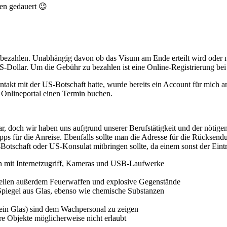
en gedauert 😉
bezahlen. Unabhängig davon ob das Visum am Ende erteilt wird oder nich
-Dollar. Um die Gebühr zu bezahlen ist eine Online-Registrierung bei 
akt mit der US-Botschaft hatte, wurde bereits ein Account für mich an
Onlineportal einen Termin buchen.
 doch wir haben uns aufgrund unserer Berufstätigkeit und der nötigen
ipps für die Anreise. Ebenfalls sollte man die Adresse für die Rückse
tschaft oder US-Konsulat mitbringen sollte, da einem sonst der Eintri
en mit Internetzugriff, Kameras und USB-Laufwerke
eilen außerdem Feuerwaffen und explosive Gegenstände
 Spiegel aus Glas, ebenso wie chemische Substanzen
kein Glas) sind dem Wachpersonal zu zeigen
e Objekte möglicherweise nicht erlaubt