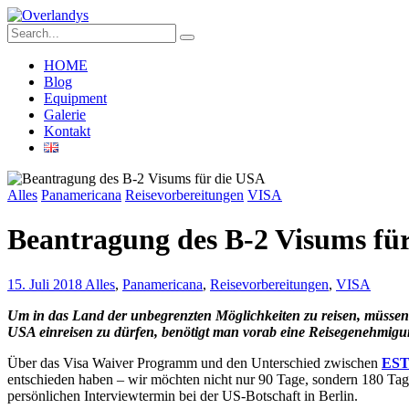
HOME
Blog
Equipment
Galerie
Kontakt
Alles
Panamericana
Reisevorbereitungen
VISA
Beantragung des B-2 Visums fü
15. Juli 2018
Alles
,
Panamericana
,
Reisevorbereitungen
,
VISA
Um in das Land der unbegrenzten Möglichkeiten zu reisen, müssen 
USA einreisen zu dürfen, benötigt man vorab eine Reisegenehmigu
Über das Visa Waiver Programm und den Unterschied zwischen
EST
entschieden haben – wir möchten nicht nur 90 Tage, sondern 180 Tage
persönlichen Interviewtermin bei der US-Botschaft in Berlin.