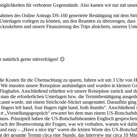
glichkeiten für verbotene Gegenstände. Also kamen wir nur mit unse
 Rahmen des Online Antrags DS-160 generierte Bestätigung mit dem Str
 Unterlagen vorlegen zu können, um den Beamten zu überzeugen, dass 
ckzukehren und unsere Finanzierung des Trips absichern, unseren Unte
 natürlich gerne mitverfolgen! 😉
ie Kosten für die Übernachtung zu sparen, fuhren wir um 3 Uhr von Ha
. Wir mussten unsere Reisepässe aushändigen und wurden in kleinen Gr
am Flughafen. Anschließend erhielten wir unsere Reisepässe zurück und 
 ob man die erforderlichen Unterlagen bzw. die Terminbestätigung aus
annt wurde, mit einem Strichcode-Sticker ausgestattet. Daraufhin ging’
ingers left hand, four fingers right hand, both thumbs“. Anschließend 
e Art „Vorstellungsgespräch“ erwartet bei dem man einem US-Botschaft
muss. Prinzipiell haben die US-Botschaftsbeamten Englisch gesproche
. Nach der Beantwortung der Fragen, was wir vorhaben, warum wir dafü
 und easy – „Have a nice trip“ waren die letzten Worte des US-Botscha
 der gesamte Termin circa eine Stunde, das Interview nur circa 10 Mi